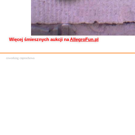
Więcej śmiesznych aukcji na
AllegroFun.pl
coworking częstochowa