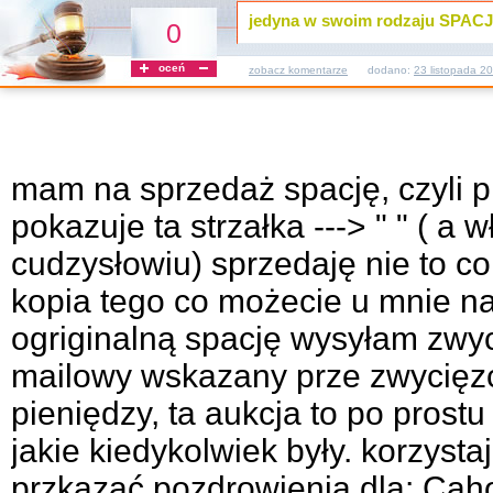
jedyna w swoim rodzaju SPACJ
0
oceń
zobacz komentarze
dodano:
23 listopada 2
mam na sprzedaż spację, czyli p
pokazuje ta strzałka ---> " " ( a w
cudzysłowiu) sprzedaję nie to co w
kopia tego co możecie u mnie n
ogriginalną spację wysyłam zwyc
mailowy wskazany prze zwycięzc
pieniędzy, ta aukcja to po prostu
jakie kiedykolwiek były. korzysta
przkazać pozdrowienia dla: Cah