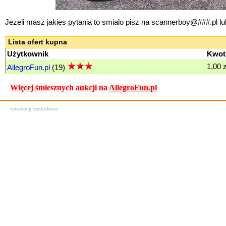
Jezeli masz jakies pytania to smialo pisz na scannerboy@###.pl
Lista ofert kupna
Użytkownik
Kwot
1,00 z
AllegroFun.pl
(19)
Więcej śmiesznych aukcji na
AllegroFun.pl
coworking częstochowa