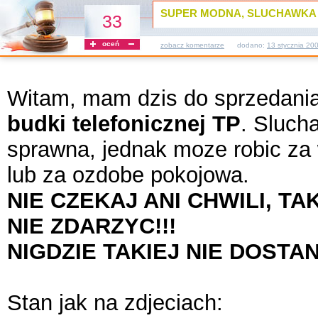
SUPER MODNA, SLUCHAWKA O
33
oceń
zobacz komentarze
dodano:
13 stycznia 20
Witam, mam dzis do sprzedania
budki telefonicznej TP
. Sluch
sprawna, jednak moze robic za 
lub za ozdobe pokojowa.
NIE CZEKAJ ANI CHWILI, T
NIE ZDARZYC!!!
NIGDZIE TAKIEJ NIE DOSTAN
Stan jak na zdjeciach: