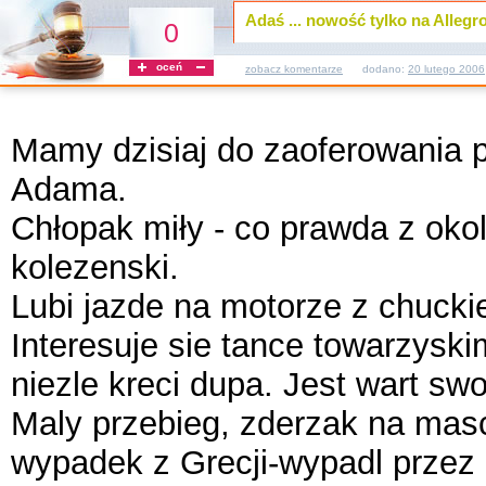
Adaś ... nowość tylko na Allegro
0
oceń
zobacz komentarze
dodano:
20 lutego 2006
Mamy dzisiaj do zaoferowania
Adama.
Chłopak miły - co prawda z okoli
kolezenski.
Lubi jazde na motorze z chucki
Interesuje sie tance towarzysk
niezle kreci dupa. Jest wart sw
Maly przebieg, zderzak na mas
wypadek z Grecji-wypadl przez 