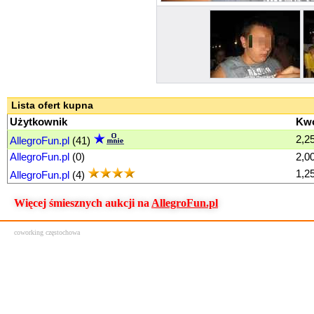
Lista ofert kupna
Użytkownik
Kw
2,25
AllegroFun.pl
(41)
AllegroFun.pl
(0)
2,00
1,25
AllegroFun.pl
(4)
Więcej śmiesznych aukcji na
AllegroFun.pl
coworking częstochowa