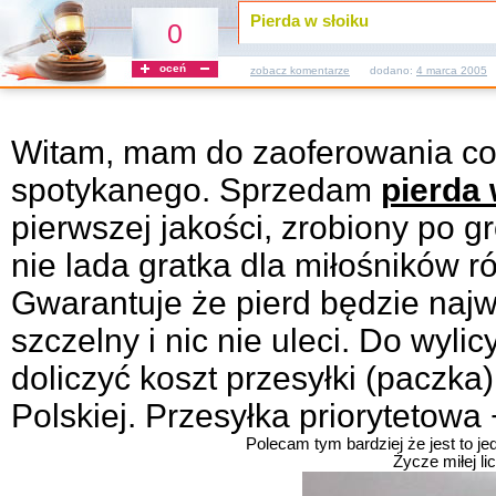
Pierda w słoiku
0
oceń
zobacz komentarze
dodano:
4 marca 2005
Witam, mam do zaoferowania coś
spotykanego. Sprzedam
pierda 
pierwszej jakości, zrobiony po 
nie lada gratka dla miłośników 
Gwarantuje że pierd będzie najwy
szczelny i nic nie uleci. Do wyli
doliczyć koszt przesyłki (paczk
Polskiej. Przesyłka priorytetowa
Polecam tym bardziej że jest to je
Życze miłej lic