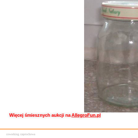
Więcej śmiesznych aukcji na
AllegroFun.pl
coworking częstochowa