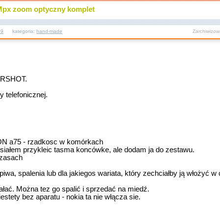
px zoom optyczny komplet
09
kategoria:
hand-made
Zarchiwizo
WERSHOT.
y telefonicznej.
 a75 - rzadkosc w komórkach
 musiałem przykleic tasma koncówke, ale dodam ja do zestawu.
czasach
 piwa, spalenia lub dla jakiegos wariata, który zechciałby ją włożyć
ałać. Można tez go spalić i sprzedać na miedź.
 bez aparatu - nokia ta nie włącza sie.