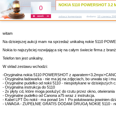
NOKIA 5110 POWERSHOT 3.2 M
0
oceń
zobacz komentarze
dodano:
10 czerwca 20
witam
Na dzisiejszej aukcji mam na sprzedaż unikalną nokie 5110 PO
Nokia to najszybciej rozwijająca się na całym świecie firma z branż
Telefon ten jest unikalny.
W skład zestawu wchodzi:
-Oryginalna nokia 5110 POWERSHOT z aparatem<3.2mpx>CANON
- Oryginalna ładowarka - nie ma jej na zdjęciach, bo urwała się i
- Oryginalne pudełko od nokii 5110 - niespotykane w dzisiejszych 
- Oryginalna instrukcja do 5110
- 2x płyty cd, które moga posłużyć do rzutu przez okno, otwierania
- Oryginalne pudełko od Canona a75 wraz z instrukcja.
- Kabel LPT Do nokii - ma ponad 1m ! Po polutowaniu powinien dzi
- UWAGA - ZUPEŁNIE GRATIS DODAM DRUGĄ NOKIE 5110 - niestety