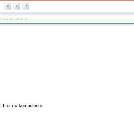
«
»
?
wano w
AllegroFun.pl
 w cd-rom w komputerze.