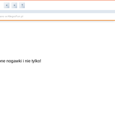
«
»
?
wano w
AllegroFun.pl
ne nogawki i nie tylko!