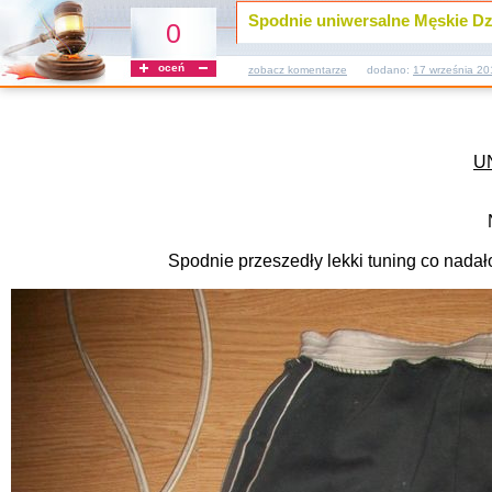
Spodnie uniwersalne Męskie Dz
0
oceń
zobacz komentarze
dodano:
17 września 20
U
Spodnie przeszedły lekki tuning co nadał