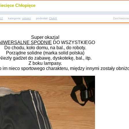
iecięce Chłopięce
12
kategoria:
odzież
podesłał:
ClubX
Zarchiwizo
Super okazja!
NIWERSALNE SPODNIE
DO WSZYSTKIEGO
Do chodu, koło domu, na bal., do roboty.
Porządne solidne (marka solid polska)
Niezły gadżet do zabawę, dyskotekę, bal., itp.
Z boku lampasy.
o im nieco sportowego charakteru, między innymi zostały obniżo