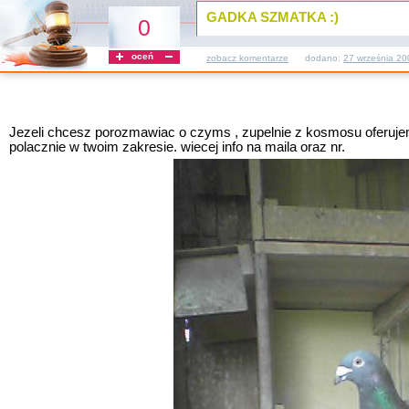
GADKA SZMATKA :)
0
oceń
zobacz komentarze
dodano:
27 września 20
Jezeli chcesz porozmawiac o czyms , zupelnie z kosmosu oferujem
polacznie w twoim zakresie. wiecej info na maila oraz nr.