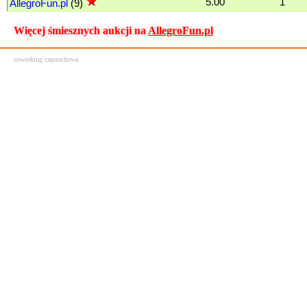
5.00
1
AllegroFun.pl
(9)
Więcej śmiesznych aukcji na
AllegroFun.pl
coworking częstochowa