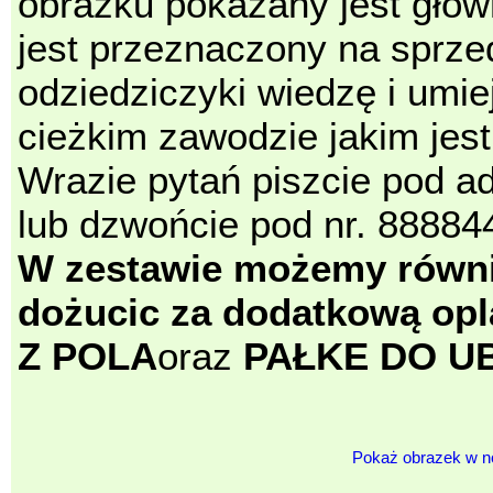
obrazku pokazany jest główn
jest przeznaczony na sprz
odziedziczyki wiedzę i umie
cieżkim zawodzie jakim jes
Wrazie pytań piszcie pod 
lub dzwońcie pod nr. 888
W zestawie możemy równie
dożucic za dodatkową o
Z POLA
oraz
PAŁKE DO U
Pokaż obrazek w 