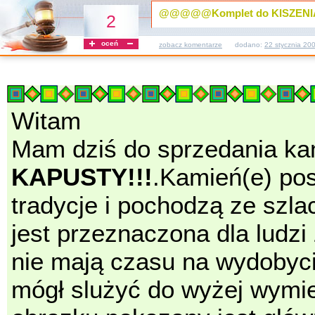
@@@@@Komplet do KISZE
2
oceń
zobacz komentarze
dodano:
22 stycznia 20
Witam
Mam dziś do sprzedania ka
KAPUSTY!!!
.Kamień(e) pos
tradycje i pochodzą ze szla
jest przeznaczona dla ludzi 
nie mają czasu na wydobyci
mógł slużyć do wyżej wymien