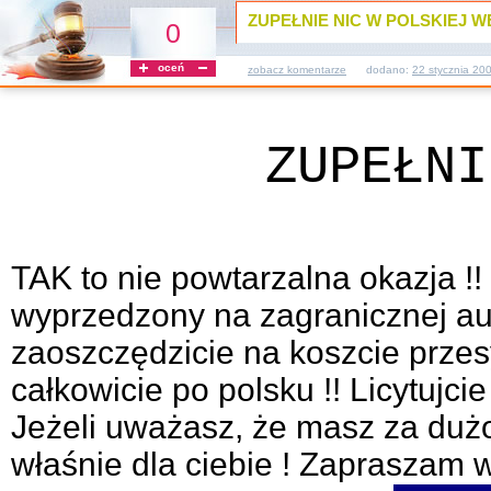
ZUPEŁNIE NIC W POLSKIEJ WER
0
oceń
zobacz komentarze
dodano:
22 stycznia 20
ZUPEŁNI
TAK to nie powtarzalna okazja !
wyprzedzony na zagranicznej aukc
zaoszczędzicie na koszcie przes
całkowicie po polsku !! Licytujcie
Jeżeli uważasz, że masz za dużo 
właśnie dla ciebie ! Zapraszam ws