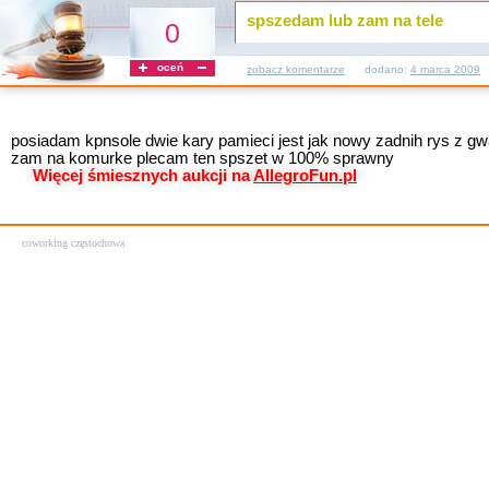
spszedam lub zam na tele
0
oceń
zobacz komentarze
dodano:
4 marca 2009
posiadam kpnsole dwie kary pamieci jest jak nowy zadnih rys z gw
zam na komurke plecam ten spszet w 100% sprawny
Więcej śmiesznych aukcji na
AllegroFun.pl
coworking częstochowa