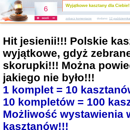
Wyjątkowe kasztany dla Ciebie!!
6
oceń
zobacz komentarze
dodano:
12 październik
Hit jesienii!!! Polskie ka
wyjątkowe, gdyż
zebrane
skorupki!!! Można
powied
jakiego nie było!!!
1 komplet = 10 kasztanów
10 kompletów = 100 kasz
Możliwość wystawienia w
kasztanów!!!