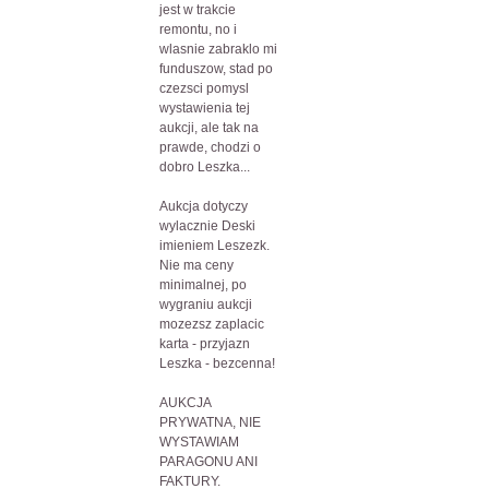
jest w trakcie
remontu, no i
wlasnie zabraklo mi
funduszow, stad po
czezsci pomysl
wystawienia tej
aukcji, ale tak na
prawde, chodzi o
dobro Leszka...
Aukcja dotyczy
wylacznie Deski
imieniem Leszezk.
Nie ma ceny
minimalnej, po
wygraniu aukcji
mozezsz zaplacic
karta - przyjazn
Leszka - bezcenna!
AUKCJA
PRYWATNA, NIE
WYSTAWIAM
PARAGONU ANI
FAKTURY.