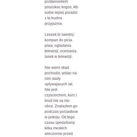
postanowilem
poszukac kogos, kto
sobie lepiej poradzi
z ta trudna
przyjaznia.
Leszek to swietny
kompan do picia
piwa, ogladania
telewizji, oceniania
lasek w telewizji.
Nie wiem skad
pochodzi, widac na
nim slady
uplywajacych lat.
Nie jest
czysciochem, kurz i
brud nie sa mu
obce. Znalazlem go
podczas porzadkow
w pokoju. Od tego
czasu spedzilismy
kilka meskich
wieczorow przed