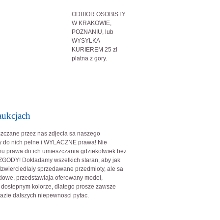
ODBIOR OSOBISTY
W KRAKOWIE,
POZNANIU, lub
WYSYLKA
KURIEREM 25 zl
platna z gory.
aukcjach
zczane przez nas zdjecia sa naszego
y do nich pelne i WYLACZNE prawa! Nie
u prawa do ich umieszczania gdziekolwiek bez
 ZGODY! Dokladamy wszelkich staran, aby jak
dzwierciedlaly sprzedawane przedmioty, ale sa
adowe, przedstawiaja oferowany model,
 dostepnym kolorze, dlatego prosze zawsze
razie dalszych niepewnosci pytac.