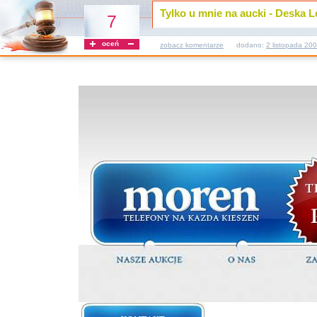
Tylko u mnie na aucki - Deska
7
oceń
zobacz komentarze
dodano:
2 listopada 20