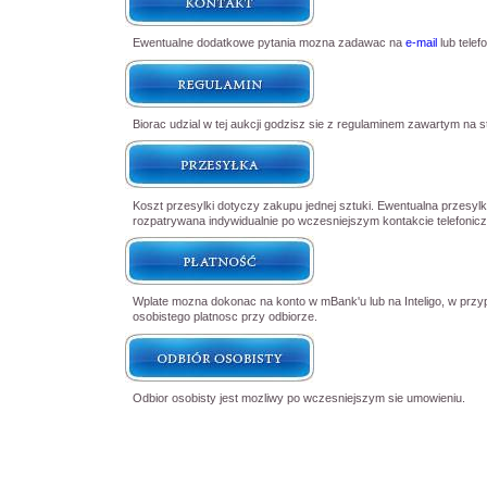
Ewentualne dodatkowe pytania mozna zadawac na
e-mail
lub telef
Biorac udzial w tej aukcji godzisz sie z regulaminem zawartym na s
Koszt przesylki dotyczy zakupu jednej sztuki. Ewentualna przesyl
rozpatrywana indywidualnie po wczesniejszym kontakcie telefoni
Wplate mozna dokonac na konto w mBank'u lub na Inteligo, w przy
osobistego platnosc przy odbiorze.
Odbior osobisty jest mozliwy po wczesniejszym sie umowieniu.