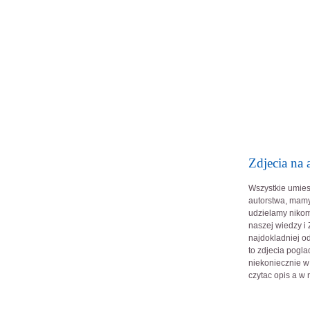
Zdjecia na 
Wszystkie umies
autorstwa, mam
udzielamy nikom
naszej wiedzy i
najdokladniej o
to zdjecia pogl
niekoniecznie w
czytac opis a w 