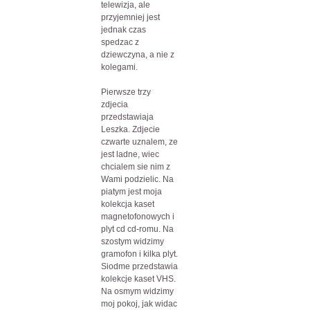
telewizja, ale
przyjemniej jest
jednak czas
spedzac z
dziewczyna, a nie z
kolegami.
Pierwsze trzy
zdjecia
przedstawiaja
Leszka. Zdjecie
czwarte uznalem, ze
jest ladne, wiec
chcialem sie nim z
Wami podzielic. Na
piatym jest moja
kolekcja kaset
magnetofonowych i
plyt cd cd-romu. Na
szostym widzimy
gramofon i kilka plyt.
Siodme przedstawia
kolekcje kaset VHS.
Na osmym widzimy
moj pokoj, jak widac