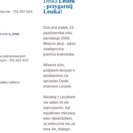
Deska
Leszek
- przygarnij
Leszka!
onicznie - 791-267-XXX
Dzis jest piatek, 23
pazdziernika roku
tronie
o_mnie
.
panskiego 2009.
Miejsce akcji - jakas
zawilgocona
piwnica krakowska.
ka pobraniowa jest
cznym - 791-267-XXX
Wlasnie dzis,
podjalem decyzje o
wystawieniu na
sprzedaz Deski
padku odbioru
imieniem Leszek.
Niestety z Leszkiem
nie udalo mi sie
zaprzyjaznic, byl
wyjatkowo milczacy,
wiec stwierdzilem,
ze widocznie mu ze
mna zle, dlatego