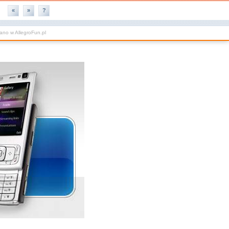
«
»
?
wano w
AllegroFun.pl