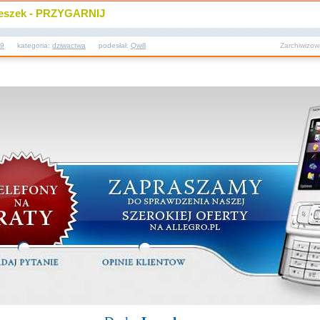
 Leszek - PRZYGARNIJ
09
kategoria:
dziwactwa
podesłał:
Qwill
Zarchiwizo