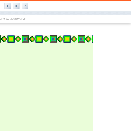
«
»
?
wano w
AllegroFun.pl