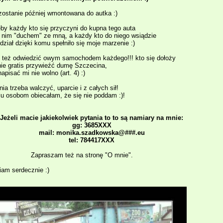
ostanie później wmontowana do autka :)
by każdy kto się przyczyni do kupna tego auta
w nim "duchem" ze mną, a każdy kto do niego wsiądzie
dział dzięki komu spełniło się moje marzenie :)
 też odwiedzić owym samochodem każdego!!! kto się dołoży
lnie gratis przywieźć dumę Szczecina,
napisać mi nie wolno (art. 4) :)
ia trzeba walczyć, uparcie i z całych sił!
lu osobom obiecałam, że się nie poddam :)!
Jeżeli macie jakiekolwiek pytania to to są namiary na mnie:
gg: 3685XXX
mail: monika.szadkowska@###.eu
tel: 784417XXX
Zapraszam też na stronę "O mnie".
am serdecznie :)