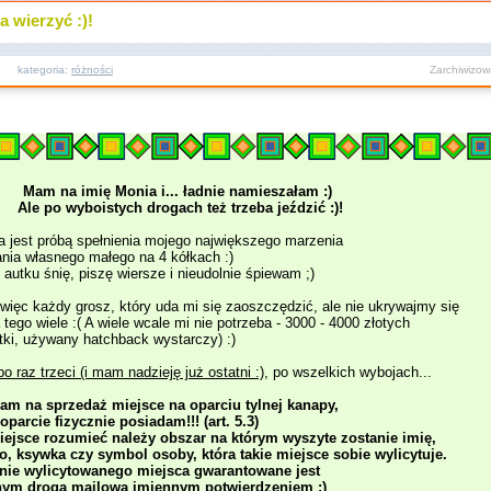
a wierzyć :)!
kategoria:
różności
Zarchiwizo
Mam na imię Monia i... ładnie namieszałam :)
Ale po wyboistych drogach też trzeba jeździć :)!
a jest próbą spełnienia mojego największego marzenia
ania własnego małego na 4 kółkach :)
autku śnię, piszę wiersze i nieudolnie śpiewam ;)
więc każdy grosz, który uda mi się zaoszczędzić, ale nie ukrywajmy się
 tego wiele :( A wiele wcale mi nie potrzeba - 3000 - 4000 złotych
tki, używany hatchback wystarczy) :)
po raz trzeci (i mam nadzieję już ostatni :)
, po wszelkich wybojach...
am na sprzedaż miejsce na oparciu tylnej kanapy,
 oparcie fizycznie posiadam!!! (art. 5.3)
iejsce rozumieć należy obszar na którym wyszyte zostanie imię,
o, ksywka czy symbol osoby, która takie miejsce sobie wylicytuje.
nie wylicytowanego miejsca gwarantowane jest
nym drogą mailową imiennym potwierdzeniem :)