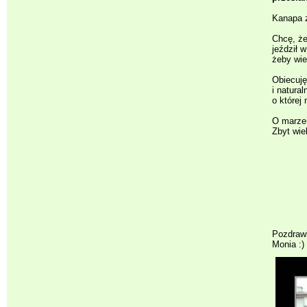
Kanapa z
Chcę, że
jeździł 
żeby wie
Obiecuję
i natura
o której 
O marzen
Zbyt wie
Pozdrawi
Monia :)