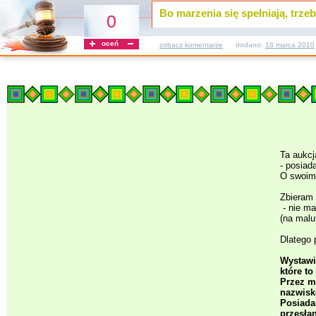
Bo marzenia się spełniają, trzeb
0
oceń
zobacz komentarze
dodano:
18 marca 2010
Ta aukcj
- posiad
O swoim 
Zbieram 
- nie ma
(na malu
Dlatego
Wystawi
które to
Przez m
nazwisk
Posiada
przesła