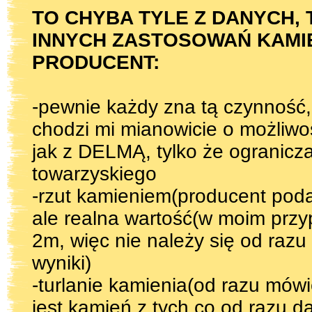
TO CHYBA TYLE Z DANYCH,
INNYCH ZASTOSOWAŃ KAMIE
PRODUCENT:
-pewnie każdy zna tą czynność, 
chodzi mi mianowicie o możliwo
jak z DELMĄ, tylko że ogranicza
towarzyskiego
-rzut kamieniem(producent pod
ale realna wartość(w moim prz
2m, więc nie należy się od razu
wyniki)
-turlanie kamienia(od razu mówię
jest kamień z tych co od razu daj