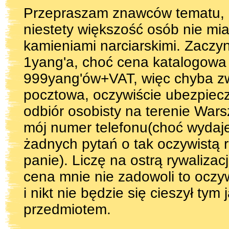
Przepraszam znawców tematu, że
niestety większość osób nie mia
kamieniami narciarskimi. Zaczy
1yang'a, choć cena katalogowa
999yang'ów+VAT, więc chyba zw
pocztowa, oczywiście ubezpiecz
odbiór osobisty na terenie War
mój numer telefonu(choć wydaje 
żadnych pytań o tak oczywistą 
panie). Liczę na ostrą rywalizacj
cena mnie nie zadowoli to oczyw
i nikt nie będzie się cieszył ty
przedmiotem.