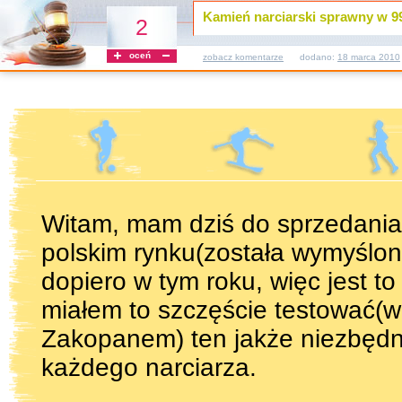
Kamień narciarski sprawny w 9
2
oceń
zobacz komentarze
dodano:
18 marca 2010
Witam, mam dziś do sprzedania
polskim rynku(została wymyślon
dopiero w tym roku, więc jest t
miałem to szczęście testować(w
Zakopanem) ten jakże niezbęd
każdego narciarza.