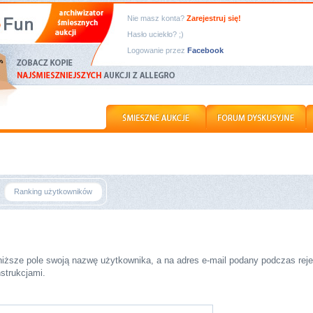
Nie masz konta?
Zarejestruj się!
Hasło uciekło? ;)
Logowanie przez
Facebook
Ranking użytkowników
iższe pole swoją nazwę użytkownika, a na adres e-mail podany podczas rejes
strukcjami.