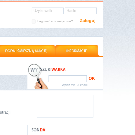
Użytkownik
Hasło
Zaloguj
Logować automatycznie?
OK
Wpisz min. 3 znaki
tracji