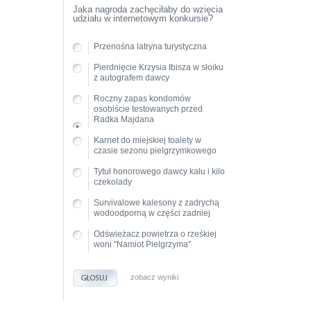
Jaka nagroda zachęciłaby do wzięcia
udziału w internetowym konkursie?
Przenośna latryna turystyczna
Pierdnięcie Krzysia Ibisza w słoiku
z autografem dawcy
Roczny zapas kondomów
osobiście testowanych przed
Radka Majdana
Karnet do miejskiej toalety w
czasie sezonu pielgrzymkowego
Tytuł honorowego dawcy kału i kilo
czekolady
Survivalowe kalesony z zadrychą
wodoodporną w części zadniej
Odświeżacz powietrza o rześkiej
woni "Namiot Pielgrzyma"
zobacz wyniki