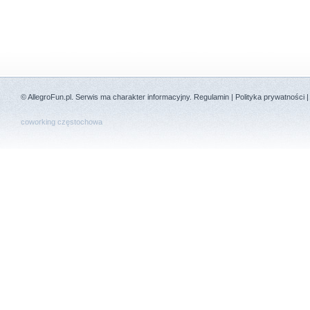
©
AllegroFun.pl
. Serwis ma charakter informacyjny.
Regulamin
|
Polityka prywatności
coworking częstochowa