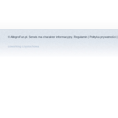
©
AllegroFun.pl
. Serwis ma charakter informacyjny.
Regulamin
|
Polityka prywatności
coworking częstochowa