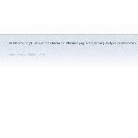
©
AllegroFun.pl
. Serwis ma charakter informacyjny.
Regulamin
|
Polityka prywatności
coworking częstochowa