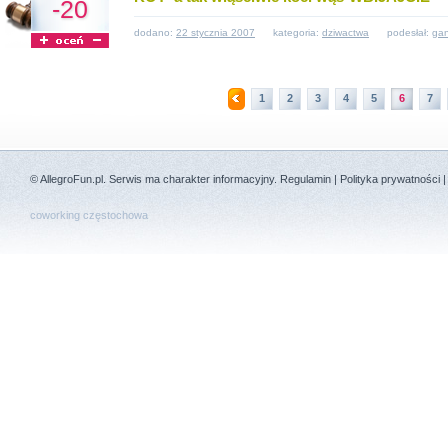
-20
dodano:
22 stycznia 2007
kategoria:
dziwactwa
podesłał:
ga
1
2
3
4
5
6
7
©
AllegroFun.pl
. Serwis ma charakter informacyjny.
Regulamin
|
Polityka prywatności
coworking częstochowa