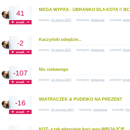
MEGA WYPAS - UBRANKO DLA KOTA !! B
41
dodano:
10 marca 2007
kategoria:
dziwactwa
podesłał:
elwit
Kaczyński odejdzie...
-2
dodano:
10 marca 2007
kategoria:
dziwactwa
podesłał:
Piotr
Nic ciekawego
-107
dodano:
10 marca 2007
kategoria:
dziwactwa
podesłał:
ronde
WIATRACZEK & PUDEłKO NA PREZENT
-16
dodano:
22 stycznia 2007
kategoria:
dziwactwa
podesłał:
Pio
KOT- a tak włąsciwie koci wąs-WBIJAJCIE