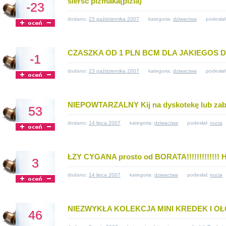
sierść piżmaka(pizia)
-23
dodano:
23 października 2007
kategoria:
dziwactwa
podesłał
CZASZKA OD 1 PLN BCM DLA JAKIEGOS 
-1
dodano:
23 października 2007
kategoria:
dziwactwa
podesłał
NIEPOWTARZALNY Kij na dyskotekę lub z
53
dodano:
14 lipca 2007
kategoria:
dziwactwa
podesłał:
nucia
ŁZY CYGANA prosto od BORATA!!!!!!!!!!!!! 
3
dodano:
14 lipca 2007
kategoria:
dziwactwa
podesłał:
nucia
NIEZWYKŁA KOLEKCJA MINI KREDEK I 
46