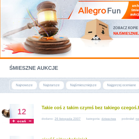
ŚMIESZNE AUKCJE
Najnowsze
Najstarsze
Najśmieszniejsze
Najgorzej oceniane
Takie coś z takim czymś bez takiego czego
12
dodano:
26 listopada 2007
kategoria:
dziwactwa
podesłał:
no