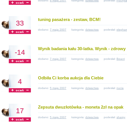
dodano:
8 maja 2007
kategoria:
dziwactwa
podesłał:
Pochyt
tuning pasażera - zestaw, BCM!
33
dodano:
7 maja 2007
kategoria:
dziwactwa
podesłał:
elephan
Wynik badania kału 30-latka. Wynik - zdrowy
-14
dodano:
7 maja 2007
kategoria:
dziwactwa
podesłał:
Beacri
Odbiła Ci korba aukcja dla Ciebie
4
dodano:
5 maja 2007
kategoria:
dziwactwa
podesłał:
nucia
Zepsuta dwuzłotówka - moneta 2zł na opak
17
dodano:
5 maja 2007
kategoria:
dziwactwa
podesłał:
sharpy