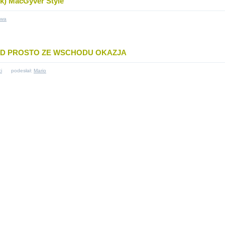
k) MacGyver Style
twa
AZD PROSTO ZE WSCHODU OKAZJA
i
podesłał:
Mario