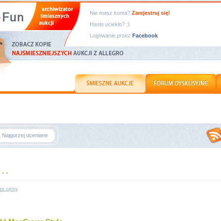
Nie masz konta?
Zarejestruj się!
Hasło uciekło? ;)
Logowanie przez
Facebook
Najgorzej oceniane
 . .
ne opisy