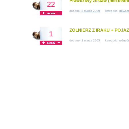
Prawdziwy zestaw (niezbedni
22
dodano:
3 marca 2005
kategoria:
dziwac
ZOLNIERZ Z IRAKU + POJ
1
dodano:
3 marca 2005
kategoria:
różnośc