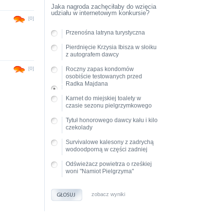
Jaka nagroda zachęciłaby do wzięcia
udziału w internetowym konkursie?
[0]
Przenośna latryna turystyczna
Pierdnięcie Krzysia Ibisza w słoiku
z autografem dawcy
[0]
Roczny zapas kondomów
osobiście testowanych przed
Radka Majdana
Karnet do miejskiej toalety w
czasie sezonu pielgrzymkowego
Tytuł honorowego dawcy kału i kilo
czekolady
Survivalowe kalesony z zadrychą
wodoodporną w części zadniej
Odświeżacz powietrza o rześkiej
woni "Namiot Pielgrzyma"
zobacz wyniki