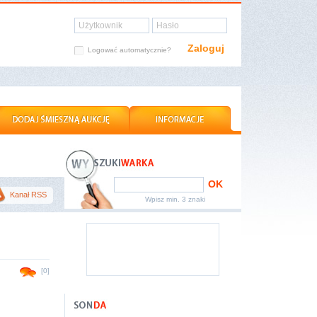
Użytkownik
Hasło
Zaloguj
Logować automatycznie?
OK
Kanał RSS
Wpisz min. 3 znaki
[0]