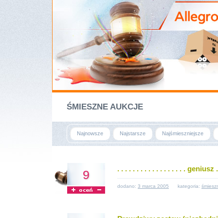
ŚMIESZNE AUKCJE
Najnowsze
Najstarsze
Najśmieszniejsze
. . . . . . . . . . . . . . . . . . geniusz .
9
dodano:
3 marca 2005
kategoria:
śmiesz