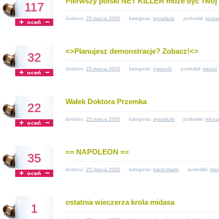
Pierwszy polski NET KILLER może być Twój /
117
dodano:
25 marca 2005
kategoria:
wynalazki
podesłał:
piciow
<>Planujesz demonstracje? Zobacz!<>
32
dodano:
25 marca 2005
kategoria:
żywność
podesłał:
micruz
Wałek Doktora Przemka
22
dodano:
25 marca 2005
kategoria:
wynalazki
podesłał:
micru
== NAPOLEON ==
35
dodano:
25 marca 2005
kategoria:
hand-made
podesłał:
mic
ostatnia wieczerza krola midasa
1