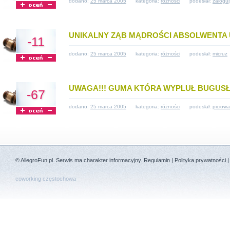
dodano:
25 marca 2005
kategoria:
różności
podesłał:
zaloguj
UNIKALNY ZĄB MĄDROŚCI ABSOLWENTA U
-11
dodano:
25 marca 2005
kategoria:
różności
podesłał:
micruz
UWAGA!!! GUMA KTÓRA WYPLUŁ BUGUSŁAW
-67
dodano:
25 marca 2005
kategoria:
różności
podesłał:
piciowa
©
AllegroFun.pl
. Serwis ma charakter informacyjny.
Regulamin
|
Polityka prywatności
coworking częstochowa