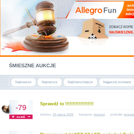
ŚMIESZNE AUKCJE
Najnowsze
Najstarsze
Najśmieszniejsze
Najgorzej oceniane
Sprawdź to !!!!!!!!!!!!!!!!!!!
-79
dodano:
25 marca 2005
kategoria:
różności
podesłał:
piciowa