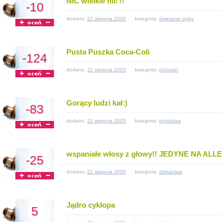
NIC wielkie nic !!
-10
dodano:
22 sierpnia 2005
kategoria:
śmieszne opisy
Pusta Puszka Coca-Coli
-124
dodano:
22 sierpnia 2005
kategoria:
różności
Gorący ludzi kał:)
-83
dodano:
22 sierpnia 2005
kategoria:
ohydztwa
wspaniałe włosy z głowy!! JEDYNE NA AL
-25
dodano:
22 sierpnia 2005
kategoria:
dziwactwa
Jądro cyklopa
5