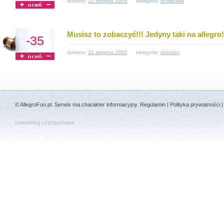
dodano:
22 sierpnia 2005
kategoria:
dziwactwa
Musisz to zobaczyć!!! Jedyny taki na allegro!
-35
dodano:
22 sierpnia 2005
kategoria:
różności
©
AllegroFun.pl
. Serwis ma charakter informacyjny.
Regulamin
|
Polityka prywatności
coworking częstochowa