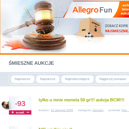
ŚMIESZNE AUKCJE
Najnowsze
Najstarsze
Najśmieszniejsze
Najgorzej oceniane
tylko u mnie moneta 50 gr!!! aukcja BCM!!!
-93
dodano:
22 sierpnia 2005
kategoria:
różności
podesłał:
Pan_