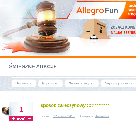
ŚMIESZNE AUKCJE
Najnowsze
Najstarsze
Najśmieszniejsze
Najgorzej oceniane
sposób zaręczynowy ;;;;*********
1
dodano:
22 marca 2010
kategoria:
dziwactwa