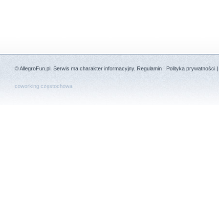
©
AllegroFun.pl
. Serwis ma charakter informacyjny.
Regulamin
|
Polityka prywatności
coworking częstochowa