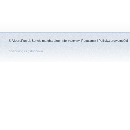
©
AllegroFun.pl
. Serwis ma charakter informacyjny.
Regulamin
|
Polityka prywatności
coworking częstochowa