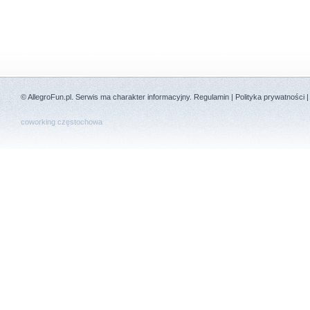
©
AllegroFun.pl
. Serwis ma charakter informacyjny.
Regulamin
|
Polityka prywatności
coworking częstochowa