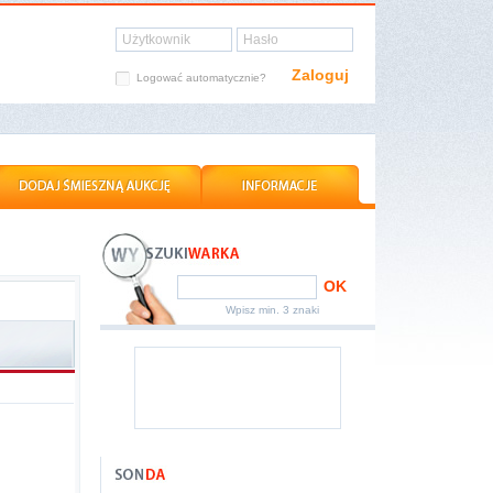
Użytkownik
Hasło
Zaloguj
Logować automatycznie?
OK
Wpisz min. 3 znaki