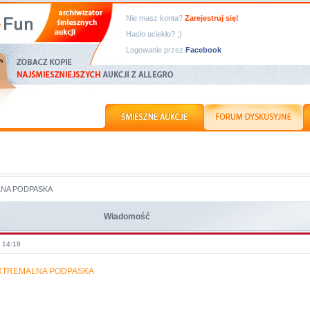
Nie masz konta?
Zarejestruj się!
Hasło uciekło? ;)
Logowanie przez
Facebook
NA PODPASKA
Wiadomość
, 14:18
XTREMALNA PODPASKA