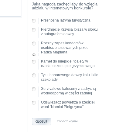
Jaka nagroda zachęciłaby do wzięcia
udziału w internetowym konkursie?
Przenośna latryna turystyczna
Pierdnięcie Krzysia Ibisza w słoiku
z autografem dawcy
Roczny zapas kondomów
osobiście testowanych przed
Radka Majdana
Karnet do miejskiej toalety w
czasie sezonu pielgrzymkowego
Tytuł honorowego dawcy kału i kilo
czekolady
Survivalowe kalesony z zadrychą
wodoodporną w części zadniej
Odświeżacz powietrza o rześkiej
woni "Namiot Pielgrzyma"
zobacz wyniki