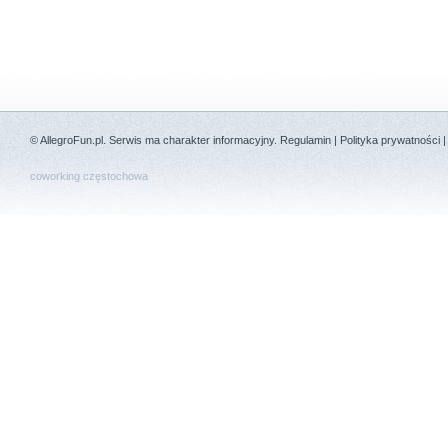
©
AllegroFun.pl
. Serwis ma charakter informacyjny.
Regulamin
|
Polityka prywatności
coworking częstochowa