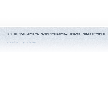
©
AllegroFun.pl
. Serwis ma charakter informacyjny.
Regulamin
|
Polityka prywatności
coworking częstochowa