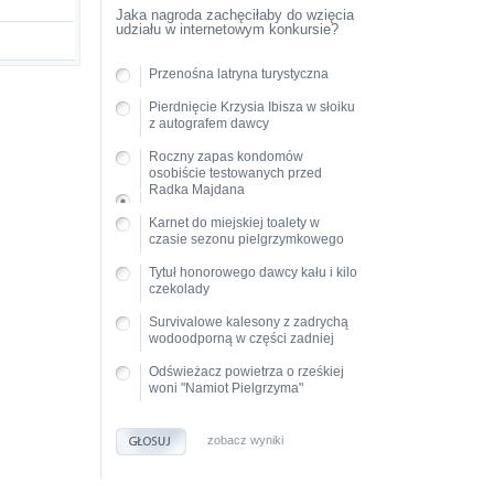
Jaka nagroda zachęciłaby do wzięcia
udziału w internetowym konkursie?
Przenośna latryna turystyczna
Pierdnięcie Krzysia Ibisza w słoiku
z autografem dawcy
Roczny zapas kondomów
osobiście testowanych przed
Radka Majdana
Karnet do miejskiej toalety w
czasie sezonu pielgrzymkowego
Tytuł honorowego dawcy kału i kilo
czekolady
Survivalowe kalesony z zadrychą
wodoodporną w części zadniej
Odświeżacz powietrza o rześkiej
woni "Namiot Pielgrzyma"
zobacz wyniki