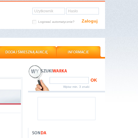
Użytkownik
Hasło
Zaloguj
Logować automatycznie?
OK
Wpisz min. 3 znaki