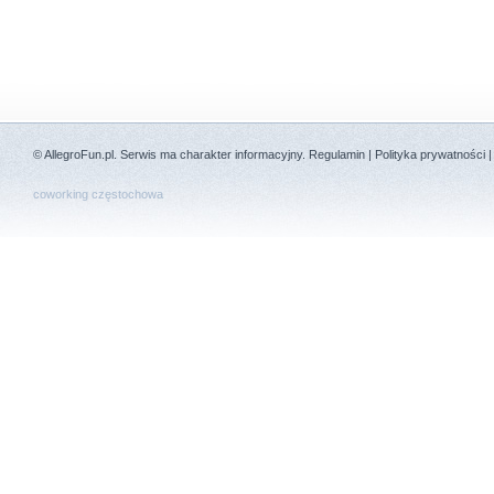
©
AllegroFun.pl
. Serwis ma charakter informacyjny.
Regulamin
|
Polityka prywatności
coworking częstochowa