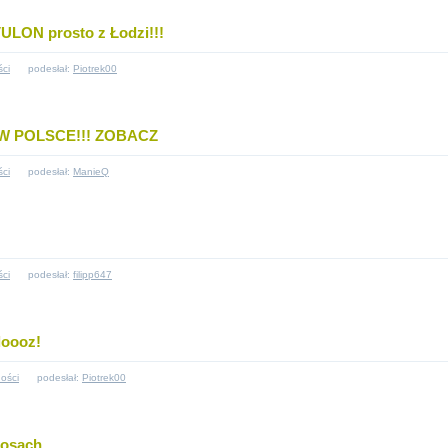
ON prosto z Łodzi!!!
ści
podesłał:
Piotrek00
W POLSCE!!! ZOBACZ
ści
podesłał:
ManieQ
ści
podesłał:
filipp647
loooz!
ości
podesłał:
Piotrek00
rosach