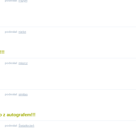
podesłał:
PszyH
podesłał:
nielot
!!
podesłał:
miszcz
podesłał:
similas
 z autografem!!!
podesłał:
Światłocień