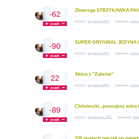
Złowroga STRZYKAWKA PAVUL
-62
dodano:
10 marca 2007
kategoria:
różno
SUPER ORYGINAŁ JEDYNA 
-90
dodano:
10 marca 2007
kategoria:
różno
Skóra z "Żubrów"
22
dodano:
10 marca 2007
kategoria:
różno
Chósteczki...poczujesz extra 
-89
dodano:
22 stycznia 2007
kategoria:
różn
100 pustych paczek po papie