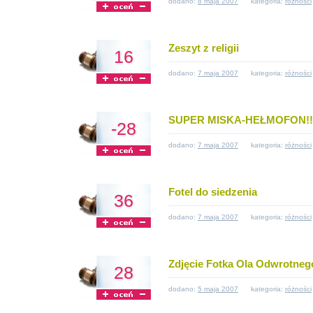
dodano:
8 maja 2007
kategoria:
różności
Zeszyt z religii
16
dodano:
7 maja 2007
kategoria:
różności
SUPER MISKA-HEŁMOFON!!!
-28
dodano:
7 maja 2007
kategoria:
różności
Fotel do siedzenia
36
dodano:
7 maja 2007
kategoria:
różności
Zdjęcie Fotka Ola Odwrotnego
28
dodano:
5 maja 2007
kategoria:
różności