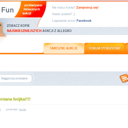
Nie masz konta?
Zarejestruj się!
Hasło uciekło? ;)
Logowanie przez
Facebook
Najgorzej oceniane
niana linijka!!!!
i
podesłał:
nucia