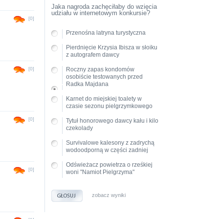
Jaka nagroda zachęciłaby do wzięcia
udziału w internetowym konkursie?
[0]
Przenośna latryna turystyczna
Pierdnięcie Krzysia Ibisza w słoiku
z autografem dawcy
[0]
Roczny zapas kondomów
osobiście testowanych przed
Radka Majdana
Karnet do miejskiej toalety w
czasie sezonu pielgrzymkowego
[0]
Tytuł honorowego dawcy kału i kilo
czekolady
Survivalowe kalesony z zadrychą
wodoodporną w części zadniej
Odświeżacz powietrza o rześkiej
[0]
woni "Namiot Pielgrzyma"
zobacz wyniki