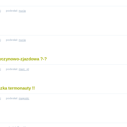
i
podesłał:
nucia
i
podesłał:
nucia
yczynowo-zjazdowa ?-?
i
podesłał:
marc_pl
zka termonauty !!
i
podesłał:
majestic