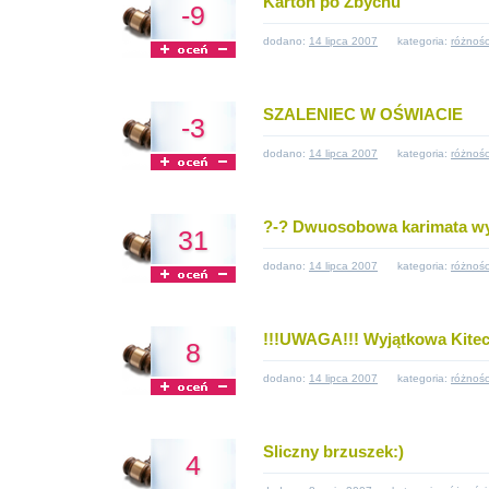
Karton po Zbychu
-9
dodano:
14 lipca 2007
kategoria:
różnośc
SZALENIEC W OŚWIACIE
-3
dodano:
14 lipca 2007
kategoria:
różnośc
?-? Dwuosobowa karimata w
31
dodano:
14 lipca 2007
kategoria:
różnośc
!!!UWAGA!!! Wyjątkowa Kitec
8
dodano:
14 lipca 2007
kategoria:
różnośc
Sliczny brzuszek:)
4