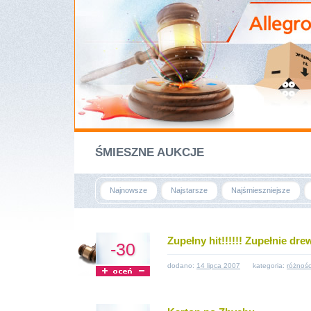
ŚMIESZNE AUKCJE
Najnowsze
Najstarsze
Najśmieszniejsze
Zupełny hit!!!!!! Zupełnie drew
-30
dodano:
14 lipca 2007
kategoria:
różnośc