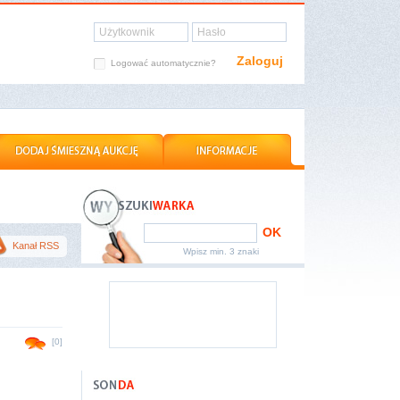
Użytkownik
Hasło
Zaloguj
Logować automatycznie?
OK
Kanał RSS
Wpisz min. 3 znaki
[0]