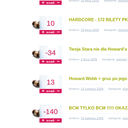
dodano:
24 lipca 2008
kategoria:
różnośc
HARDCORE - 172 BILETY P
10
dodano:
24 lipca 2008
kategoria:
różnośc
Twoja Stara nie dla Howard'
-34
dodano:
2 lipca 2008
kategoria:
różności
Howard Webb < gruz po jego 
13
dodano:
12 czerwca 2008
kategoria:
różn
BCM TYLKO BCM !!!!! OKAZJA
-140
dodano:
20 kwietnia 2008
kategoria:
różn