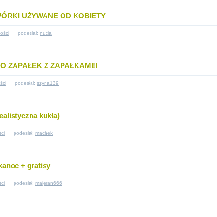
WÓRKI UŻYWANE OD KOBIETY
ości
podesłał:
nucia
 ZAPAŁEK Z ZAPAŁKAMI!!
ści
podesłał:
szyna139
ealistyczna kukła)
ści
podesłał:
machek
kanoc + gratisy
ści
podesłał:
majeran666