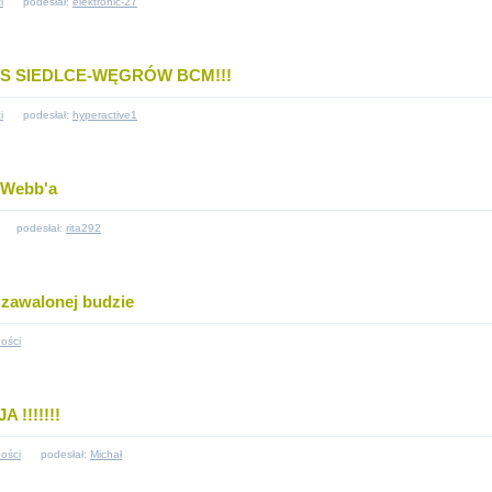
i
podesłał:
elektronic-27
KS SIEDLCE-WĘGRÓW BCM!!!
i
podesłał:
hyperactive1
a Webb'a
podesłał:
rita292
zawalonej budzie
ości
 !!!!!!!
ości
podesłał:
Michał