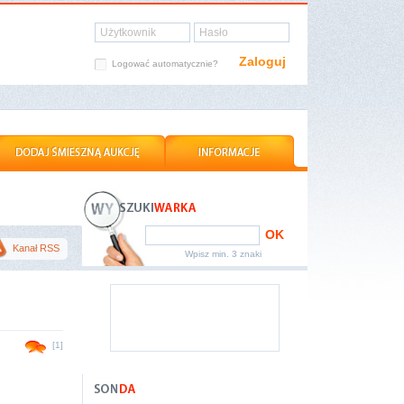
Użytkownik
Hasło
Zaloguj
Logować automatycznie?
OK
Kanał RSS
Wpisz min. 3 znaki
[1]