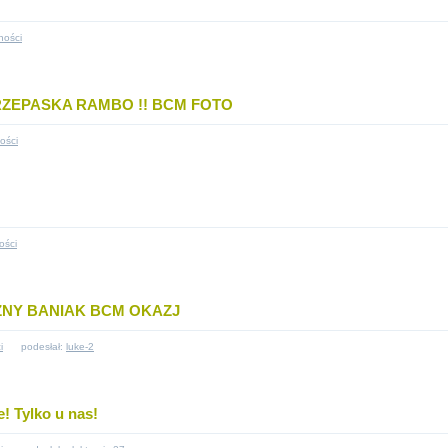
ności
RZEPASKA RAMBO !! BCM FOTO
ości
ości
CZNY BANIAK BCM OKAZJ
i
podesłał:
luke-2
! Tylko u nas!