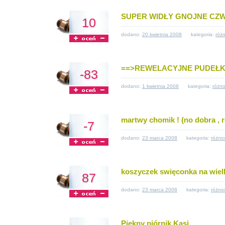
SUPER WIDŁY GNOJNE CZ
10
dodano:
20 kwietnia 2008
kategoria:
różn
==>REWELACYJNE PUDEŁKO
-83
dodano:
1 kwietnia 2008
kategoria:
różno
martwy chomik ! (no dobra , r
-7
dodano:
23 marca 2008
kategoria:
różno
koszyczek swięconka na wiel
87
dodano:
23 marca 2008
kategoria:
różno
Piękny piórnik Kasi