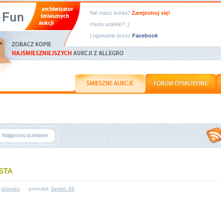
Nie masz konta?
Zarejestruj się!
Hasło uciekło? ;)
Logowanie przez
Facebook
Najgorzej oceniane
ASTA
:
różności
podesłał:
Serdel_89