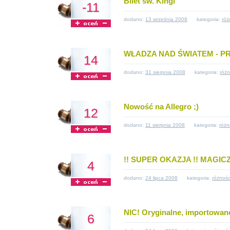
Bilet św. Kingi
-11
dodano:
13 września 2008
kategoria:
róż
WŁADZA NAD ŚWIATEM - P
14
dodano:
31 sierpnia 2008
kategoria:
różn
Nowość na Allegro ;)
12
dodano:
11 sierpnia 2008
kategoria:
różn
!! SUPER OKAZJA !! MAGI
4
dodano:
24 lipca 2008
kategoria:
różnośc
NIC! Oryginalne, importowane
6