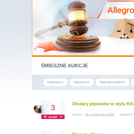
ŚMIESZNE AUKCJE
Najnowsze
Najstarsze
Najśmieszniejsze
Okulary pływacke w stylu R
3
dodano:
29 października 2008
kategoria