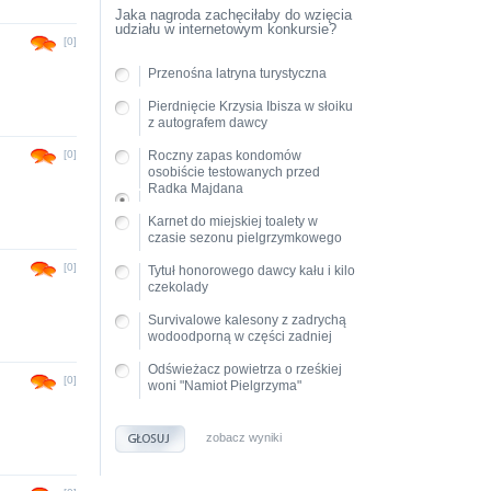
Jaka nagroda zachęciłaby do wzięcia
udziału w internetowym konkursie?
[0]
Przenośna latryna turystyczna
Pierdnięcie Krzysia Ibisza w słoiku
z autografem dawcy
[0]
Roczny zapas kondomów
osobiście testowanych przed
Radka Majdana
Karnet do miejskiej toalety w
czasie sezonu pielgrzymkowego
[0]
Tytuł honorowego dawcy kału i kilo
czekolady
Survivalowe kalesony z zadrychą
wodoodporną w części zadniej
Odświeżacz powietrza o rześkiej
[0]
woni "Namiot Pielgrzyma"
zobacz wyniki