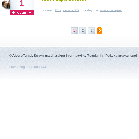
1
dodano:
12 stycznia 2005
kategoria:
śmieszne opisy
1
2
3
©
AllegroFun.pl
. Serwis ma charakter informacyjny.
Regulamin
|
Polityka prywatności
coworking częstochowa