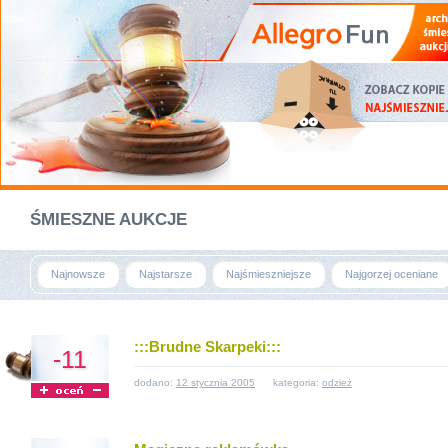
ŚMIESZNE AUKCJE
Najnowsze
Najstarsze
Najśmieszniejsze
Najgorzej oceniane
:::Brudne Skarpeki:::
-11
dodano:
12 stycznia 2005
kategoria:
odzież