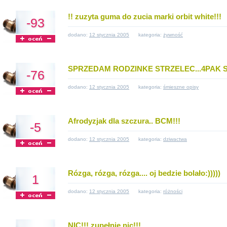
!! zuzyta guma do zucia marki orbit white!!!
-93
dodano:
12 stycznia 2005
kategoria:
żywność
SPRZEDAM RODZINKE STRZELEC...4PAK 
-76
dodano:
12 stycznia 2005
kategoria:
śmieszne opisy
Afrodyzjak dla szczura.. BCM!!!
-5
dodano:
12 stycznia 2005
kategoria:
dziwactwa
Rózga, rózga, rózga.... oj bedzie bolało:)))))
1
dodano:
12 stycznia 2005
kategoria:
różności
NIC!!! zupełnie nic!!!