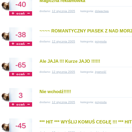
Magiczna reklamówka
-40
dodano:
12 stycznia 2005
kategoria:
dziwactwa
~~~~ ROMANTYCZNY PIASEK Z NAD MORZ
-38
dodano:
12 stycznia 2005
kategoria:
przyroda
Ale JAJA !!! Kurze JAJO !!!!!!
-65
dodano:
12 stycznia 2005
kategoria:
żywność
Nie wchodź!!!!!
3
dodano:
12 stycznia 2005
kategoria:
przyroda
*** HIT *** WYŚLIJ KOMUŚ CEGŁĘ !!! *** HIT 
-45