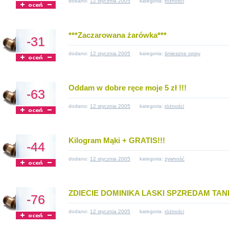
dodano:
12 stycznia 2005
kategoria:
różności
***Zaczarowana żarówka***
-31
dodano:
12 stycznia 2005
kategoria:
śmieszne opisy
Oddam w dobre ręce moje 5 zł !!!
-63
dodano:
12 stycznia 2005
kategoria:
różności
Kilogram Mąki + GRATIS!!!
-44
dodano:
12 stycznia 2005
kategoria:
żywność
ZDIECIE DOMINIKA LASKI SPZREDAM TAN
-76
dodano:
12 stycznia 2005
kategoria:
różności