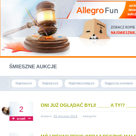
ŚMIESZNE AUKCJE
Najnowsze
Najstarsze
Najśmieszniejsze
Najgorzej oceniane
ONI JUŻ OGLĄDAĆ BYLI! _____ A TY!? ____
2
dodano:
26 stycznia 2014
kategoria: