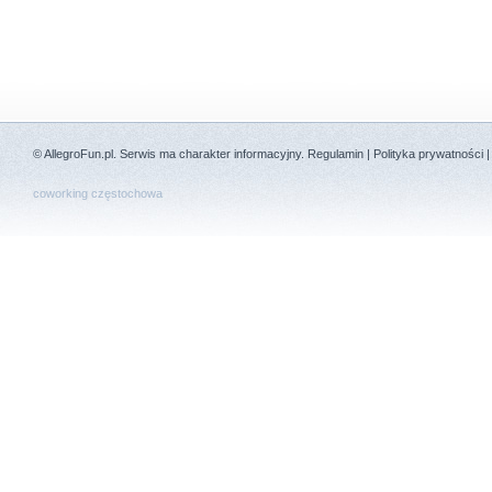
©
AllegroFun.pl
. Serwis ma charakter informacyjny.
Regulamin
|
Polityka prywatności
coworking częstochowa