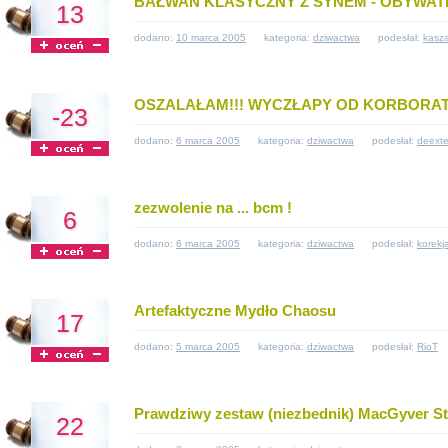
BAŁWAN KLASYCZNY Z SYNEM - OBYWA
13
dodano:
10 marca 2005
kategoria:
dziwactwa
podesłał:
kasz
OSZALAŁAM!!! WYCZŁAPY OD KORBORAT
-23
dodano:
6 marca 2005
kategoria:
dziwactwa
podesłał:
deexte
zezwolenie na ... bcm !
6
dodano:
6 marca 2005
kategoria:
dziwactwa
podesłał:
korekj
Artefaktyczne Mydło Chaosu
17
dodano:
5 marca 2005
kategoria:
dziwactwa
podesłał:
RioT
Prawdziwy zestaw (niezbednik) MacGyver St
22