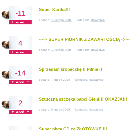
Super Kartka!!!
-11
dodano:
12 lutego 2005
kategoria:
dziwactwa
----> SUPER PIÓRNIK Z ZAWARTOŚCIĄ <----
4
dodano:
10 lutego 2005
kategoria:
dziwactwa
Sprzedam kropeczkę !! Pilnie !!
-14
dodano:
7 lutego 2005
kategoria:
dziwactwa
Sztuczna szczęka babci Gieni!!! OKAZJA!!!
2
dodano:
5 lutego 2005
kategoria:
dziwactwa
Super płyta CD za ZŁOTÓWKE !!!