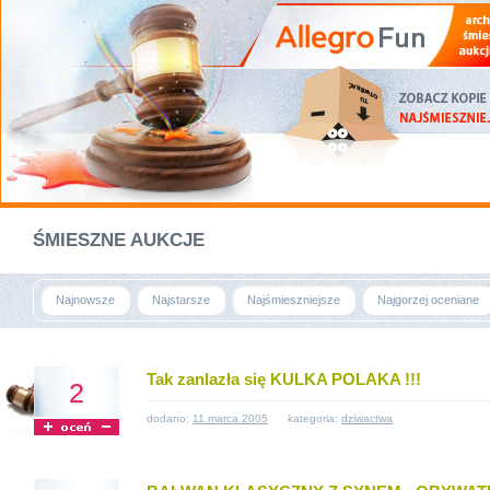
ŚMIESZNE AUKCJE
Najnowsze
Najstarsze
Najśmieszniejsze
Najgorzej oceniane
Tak zanlazła się KULKA POLAKA !!!
2
dodano:
11 marca 2005
kategoria:
dziwactwa