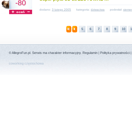
-80
dodano:
3 lutego 2005
kategoria:
dziwactwa
podesłał:
sieme
5
6
7
8
9
10
1
©
AllegroFun.pl
. Serwis ma charakter informacyjny.
Regulamin
|
Polityka prywatności
coworking częstochowa