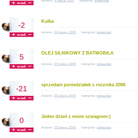
dodano:
3 marca 2005
kategoria:
dziwactwa
Kulka
-2
dodano:
26 lutego 2005
kategoria:
dziwactwa
OLEJ SILNIKOWY Z BATMOBILA
5
dodano:
25 lutego 2005
kategoria:
dziwactwa
sprzedam poniedziałek z rocznika 2006
-21
dodano:
25 lutego 2005
kategoria:
dziwactwa
Jeden dzień z moim szwagrem:)
0
dodano:
25 lutego 2005
kategoria:
dziwactwa